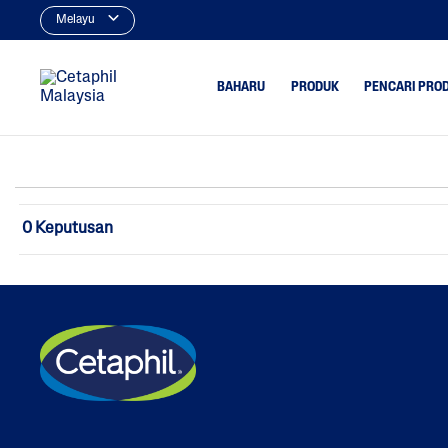
Melayu
BAHARU
PRODUK
PENCARI PRO
Pencuci
Berjerawa
Pencuci Wajah
Kering
0 Keputusan
Pencuci Tubuh
Minyak Be
Pelembap
Tona Tida
Berbintik
Pelembap Wajah
Pelembap Tubuh
Perlindugan Sinar UV
Penjagaan Kulit Bayi
Pelindungan UV