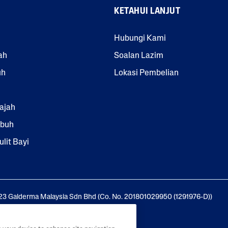
KETAHUI LANJUT
Hubungi Kami
ah
Soalan Lazim
uh
Lokasi Pembelian
ajah
ubuh
lit Bayi
23 Galderma Malaysia Sdn Bhd (Co. No. 201801029950 (1291976-D))