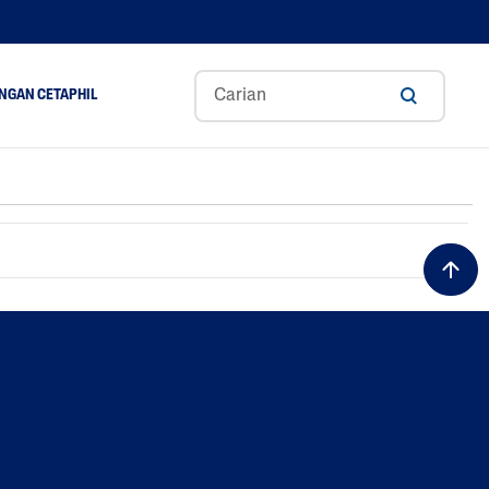
NGAN CETAPHIL
ance
Aloe Vera
Gliserin
Asid Hyaluronik
A
Niacinamide
Panthenol
Shea Butter
Tocopherol