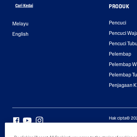
Cari Kedai
PRODUK
Pencuci
Melayu
Pencuci Waj
English
Pencuci Tub
Pelembap
Pelembap W
Pelembap T
Penjagaan Ku
Hak cipta© 20