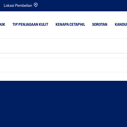
Lokasi Pembelian
DUK
TIP PENJAGAAN KULIT
KENAPA CETAPHIL
SOROTAN
KANDU
t
Kulit Kering
Bright Healthy Radi
Kulit Kombinasi
Gentle Cleansers
rlebihan
Kulit Normal
Bayi
k Sekata &
Kulit Berminyak
Gentle Exfoliating S
Kulit Bayi
Optimal Hydration
Kulit Sensitif
PRO Acne Prone
PRO AD Derma