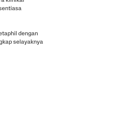
a klinikal
sentiasa
Cetaphil dengan
engkap selayaknya