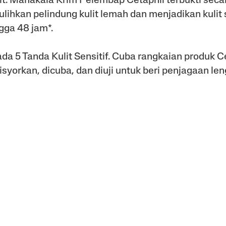
lit. Manakala Krim Pelembap Cetaphil terbukti secar
ihkan pelindung kulit lemah dan menjadikan kulit 
gga 48 jam*.
ada 5 Tanda Kulit Sensitif. Cuba rangkaian produk 
isyorkan, dicuba, dan diuji untuk beri penjagaan l
.