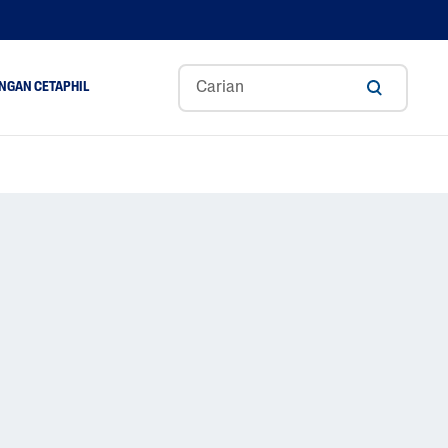
NGAN CETAPHIL
ance
Aloe Vera
Gliserin
Asid Hyaluronik
A
Niacinamide
Panthenol
Shea Butter
Tocopherol