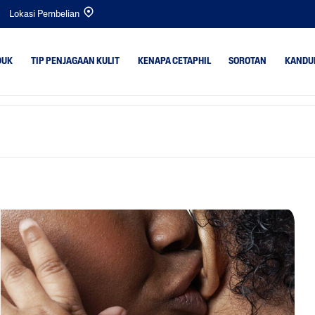
Lokasi Pembelian
DUK
TIP PENJAGAAN KULIT
KENAPA CETAPHIL
SOROTAN
KANDU
t
Kulit Kering
Bright Healthy Radi
Kulit Kombinasi
Gentle Cleansers
rlebihan
Kulit Normal
Bayi
k Sekata &
Kulit Berminyak
Gentle Exfoliating S
Kulit Bayi
Optimal Hydration
Kulit Sensitif
PRO Acne Prone
PRO AD Derma