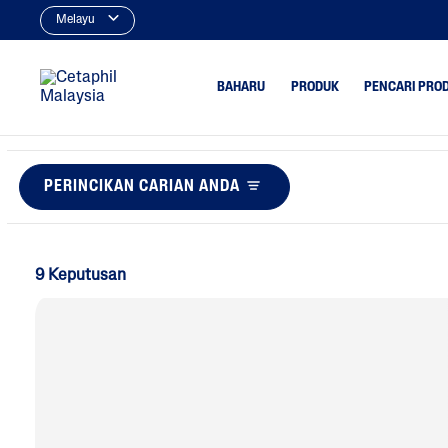
Melayu
BAHARU
PRODUK
PENCARI PRO
PERINCIKAN CARIAN ANDA
Pencuci
Berjerawa
Pencuci Wajah
Kering
Pencuci Tubuh
Minyak Be
9 Keputusan
Pelembap
Tona Tida
Berbintik
Pelembap Wajah
Pelembap Tubuh
Perlindugan Sinar UV
Penjagaan Kulit Bayi
Pelindungan UV