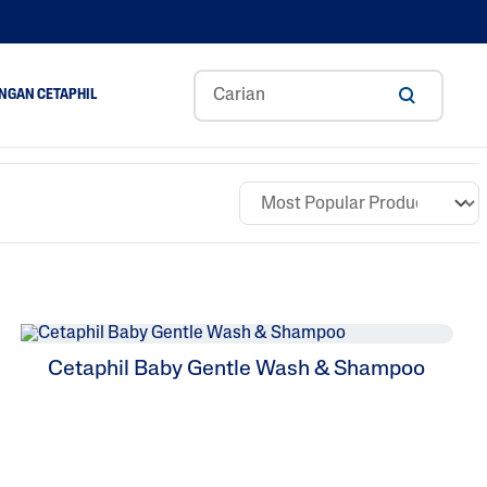
NGAN CETAPHIL
ance
Aloe Vera
Gliserin
Asid Hyaluronik
A
Niacinamide
Panthenol
Cetaphil Baby Gentle Wash & Shampoo
Shea Butter
Tocopherol