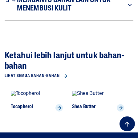
MEMBANTU BAHAN LAIN UNTUK
3
MENEMBUSI KULIT
Ketahui lebih lanjut untuk bahan-
bahan
LIHAT SEMUA BAHAN-BAHAN
Tocopherol
Shea Butter
As