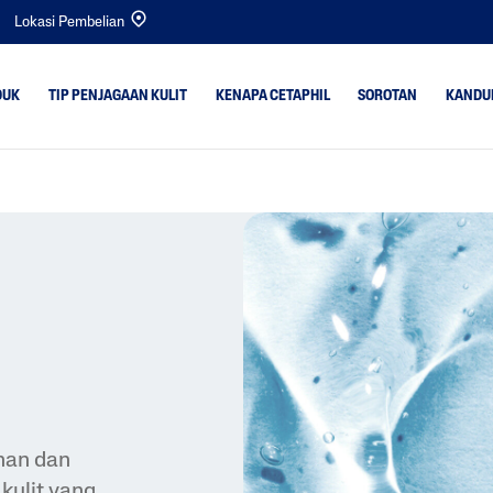
Lokasi Pembelian
DUK
TIP PENJAGAAN KULIT
KENAPA CETAPHIL
SOROTAN
KANDU
t
Kulit Kering
Bright Healthy Radi
Kulit Kombinasi
Gentle Cleansers
rlebihan
Kulit Normal
Bayi
k Sekata &
Kulit Berminyak
Gentle Exfoliating S
Kulit Bayi
Optimal Hydration
Kulit Sensitif
PRO Acne Prone
PRO AD Derma
nan dan
kulit yang