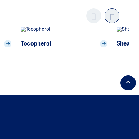
Previo
next
us
Tocopherol
Shea Bu