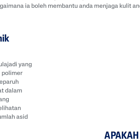
gaimana ia boleh membantu anda menjaga kulit an
nik
ulajadi yang
 polimer
separuh
at dalam
yang
lihatan
umlah asid
APAKAH 