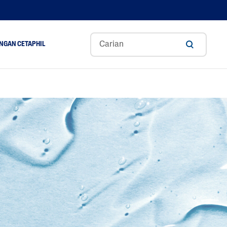
NGAN CETAPHIL
ance
Aloe Vera
Gliserin
Asid Hyaluronik
A
Niacinamide
Panthenol
Shea Butter
Tocopherol