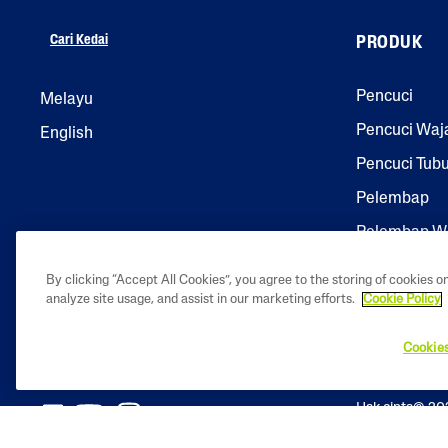
Cari Kedai
PRODUK
Pencuci
Melayu
Pencuci Waj
English
Pencuci Tub
Pelembap
Pelembap W
Pelembap T
By clicking “Accept All Cookies”, you agree to the storing of cookies o
Penjagaan Ku
analyze site usage, and assist in our marketing efforts.
Cookie Policy
Cookies
Hak cipta© 20