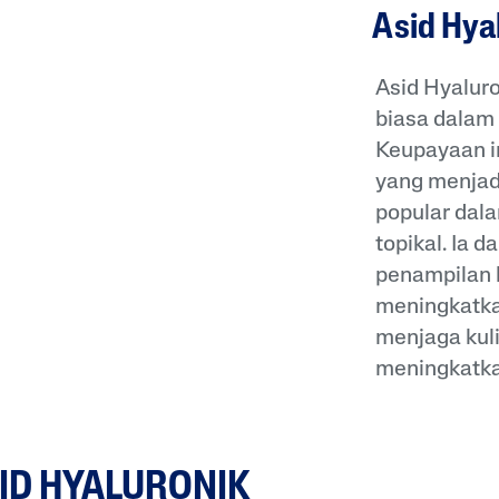
Asid Hya
Asid Hyalur
biasa dalam
Keupayaan i
yang menjad
popular dala
topikal. Ia
penampilan 
meningkatka
menjaga kul
meningkatkan
ID HYALURONIK