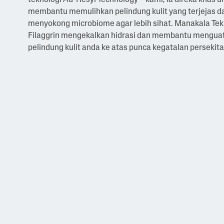
teknologi Ad-Resyl Technology™ kami, ia direka khas u
membantu memulihkan pelindung kulit yang terjejas d
menyokong microbiome agar lebih sihat. Manakala Tek
Filaggrin mengekalkan hidrasi dan membantu mengua
pelindung kulit anda ke atas punca kegatalan persekita