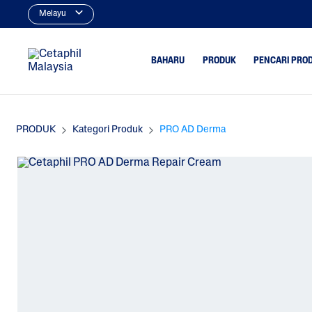
Melayu
BAHARU
PRODUK
PENCARI PRO
PRODUK
Kategori Produk
PRO AD Derma
Pencuci
Berjerawa
Pencuci Wajah
Kering
Pencuci Tubuh
Minyak Be
Pelembap
Tona Tida
Berbintik
Pelembap Wajah
Pelembap Tubuh
Perlindugan Sinar UV
Penjagaan Kulit Bayi
Pelindungan UV