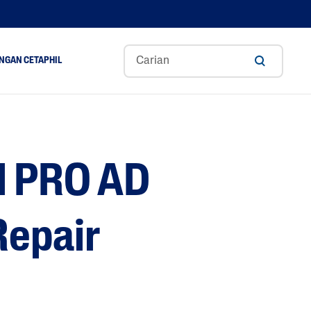
NGAN CETAPHIL
ance
Aloe Vera
Gliserin
l PRO AD
Asid Hyaluronik
A
Niacinamide
Panthenol
epair
Shea Butter
Tocopherol