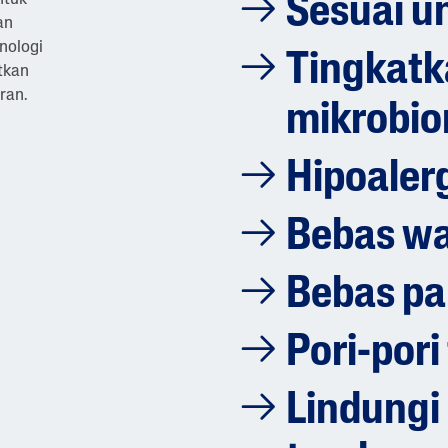
Sesuai u
ntuk
an
nologi
Tingkatk
tkan
ran.
mikrobi
Hipoaler
Bebas w
Bebas pa
Pori-pori
Lindungi 