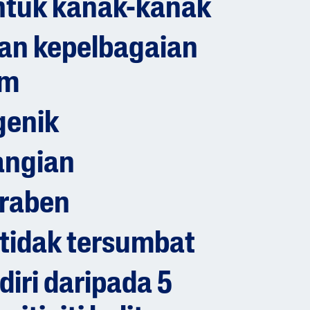
ntuk kanak-kanak
an kepelbagaian
om
genik
angian
raben
 tidak tersumbat
diri daripada 5