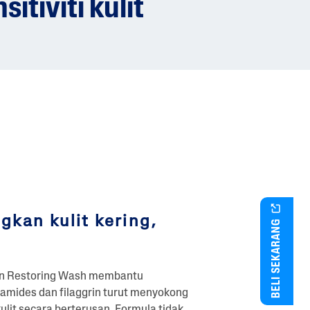
itiviti kulit
an kulit kering,
BELI SEKARANG
kin Restoring Wash membantu
ramides dan filaggrin turut menyokong
ulit secara berterusan. Formula tidak