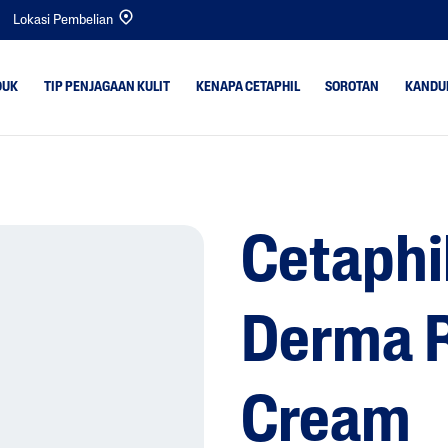
Lokasi Pembelian
DUK
TIP PENJAGAAN KULIT
KENAPA CETAPHIL
SOROTAN
KANDU
t
Kulit Kering
Bright Healthy Radi
Kulit Kombinasi
Gentle Cleansers
Cetaphi
rlebihan
Kulit Normal
Bayi
k Sekata &
Kulit Berminyak
Gentle Exfoliating S
Kulit Bayi
Optimal Hydration
Derma R
Kulit Sensitif
PRO Acne Prone
PRO AD Derma
Cream