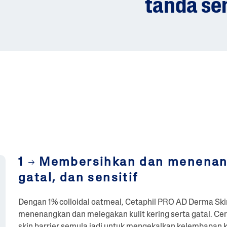
tanda sens
1
Membersihkan dan menenangk
gatal, dan sensitif
Dengan 1% colloidal oatmeal, Cetaphil PRO AD Derma S
menenangkan dan melegakan kulit kering serta gatal. Ce
skin barrier semula jadi untuk mengekalkan kelembapan k