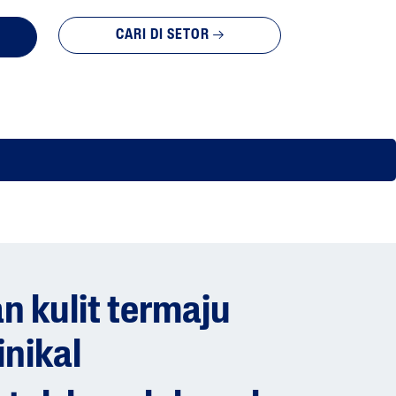
CARI DI SETOR
n kulit termaju
inikal