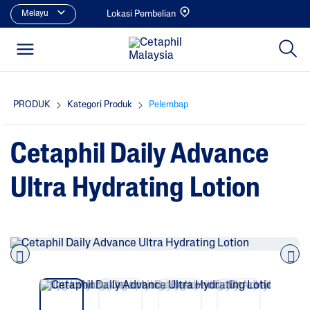
Melayu
Lokasi Pembelian
PRODUK
Kategori Produk
Pelembap
Cetaphil Daily Advance
Ultra Hydrating Lotion
Pre
nex
vio
t
us