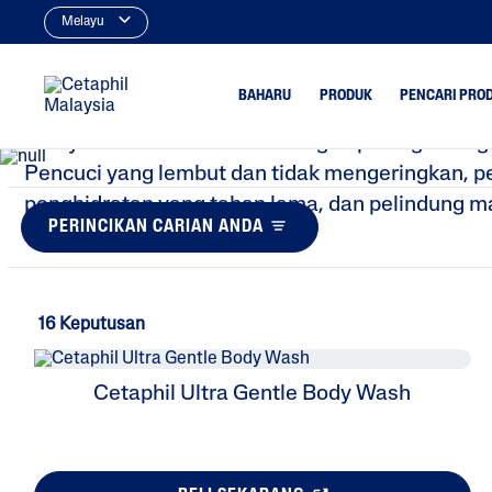
Melayu
Badan
BAHARU
PRODUK
PENCARI PRO
Menyuburkan badan anda dengan pelbagai rangk
Pencuci yang lembut dan tidak mengeringkan, p
penghidratan yang tahan lama, dan pelindung m
Pencuci
Berjerawa
PERINCIKAN CARIAN ANDA
melindungi kulit sensitif.
Pencuci Wajah
Kering
Pencuci Tubuh
Minyak Be
Pelembap
Tona Tida
16 Keputusan
Berbintik
Pelembap Wajah
Pelembap Tubuh
Cetaphil Ultra Gentle Body Wash
Perlindugan Sinar UV
Penjagaan Kulit Bayi
Pelindungan UV