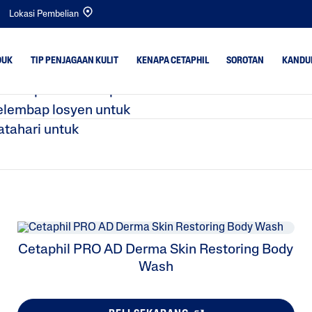
Lokasi Pembelian
DUK
TIP PENJAGAAN KULIT
KENAPA CETAPHIL
SOROTAN
KANDU
aian produk Cetaphil.
elembap losyen untuk
atahari untuk
t
Kulit Kering
Bright Healthy Radi
Kulit Kombinasi
Gentle Cleansers
rlebihan
Kulit Normal
Bayi
k Sekata &
Kulit Berminyak
Gentle Exfoliating S
Kulit Bayi
Optimal Hydration
Kulit Sensitif
PRO Acne Prone
Cetaphil PRO AD Derma Skin Restoring Body
Wash
PRO AD Derma