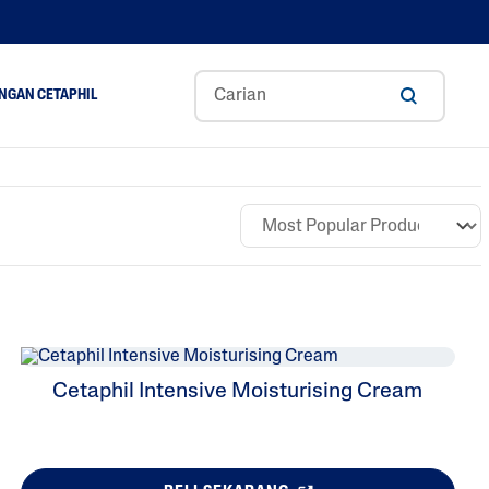
NGAN CETAPHIL
ance
Aloe Vera
Gliserin
Asid Hyaluronik
A
Niacinamide
Panthenol
Shea Butter
Cetaphil Intensive Moisturising Cream
Tocopherol